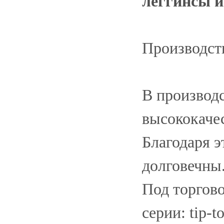
леггинсы и
Производств
В производс
высококаче
Благодаря э
долговечны
Под торгов
серии: tip-to