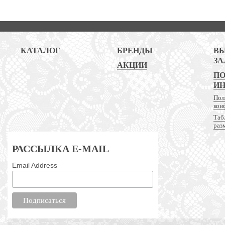
КАТАЛОГ
БРЕНДЫ
В
ЗА
АКЦИИ
ПО
И
Пол
кон
Таб
раз
РАССЫЛКА E-MAIL
Email Address