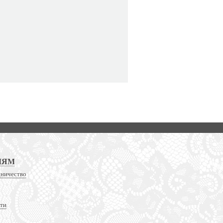
ЛЯМ
дничество
сти