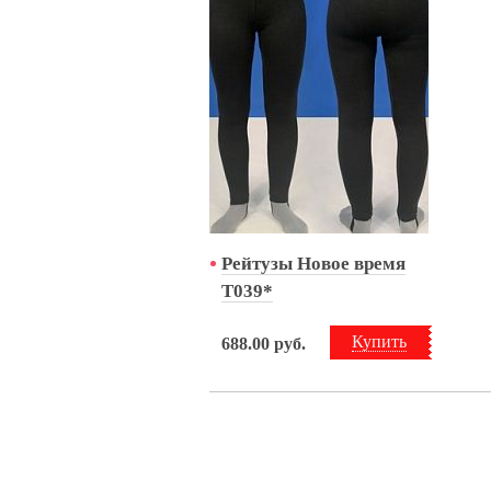
Рейтузы Новое время
Т039*
Купить
688.00
руб.