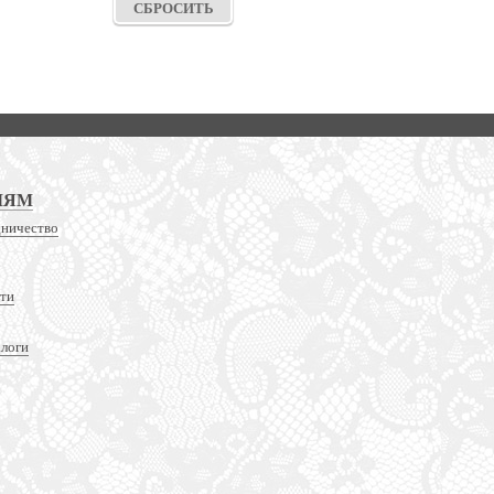
ЛЯМ
дничество
сти
алоги