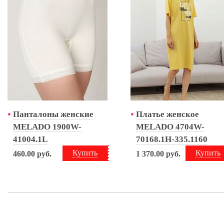
Панталоны женские
Платье женское
MELADO 1900W-
MELADO 4704W-
41004.1L
70168.1H-335.1160
Купить
Купить
460.00
руб.
1 370.00
руб.