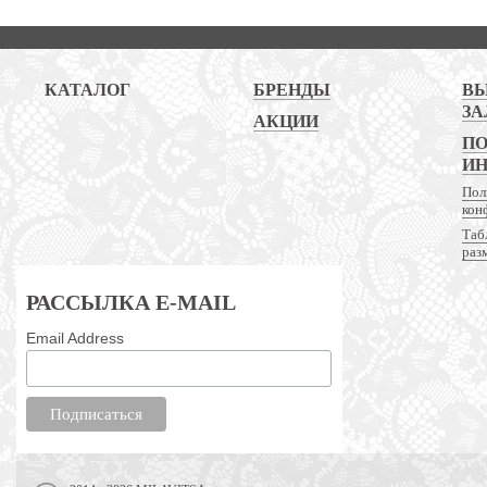
КАТАЛОГ
БРЕНДЫ
В
ЗА
АКЦИИ
ПО
И
Пол
кон
Таб
раз
РАССЫЛКА E-MAIL
Email Address