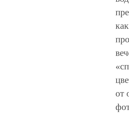
пре
как
про
веч
«сп
цве
от 
фот