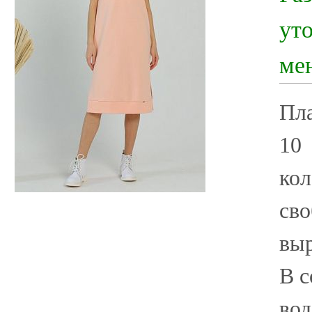
ут
ме
Пла
10 
кол
сво
выр
В с
вод