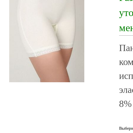
ут
ме
Па
ком
исп
эла
8%
Выбери