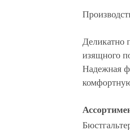
Производств
Деликатно 
изящного по
Надежная ф
комфортную
Ассортиме
Бюстгальтер