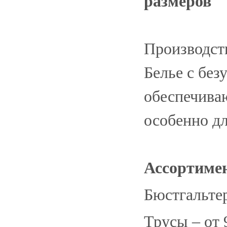
размеров
Производств
Белье с без
обеспечива
особенно д
Ассортиме
Бюстгальтер
Трусы – от