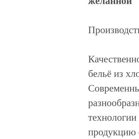
желанной
Производств
Качественно
бельё из хл
Современны
разнообраз
технологии
продукцию 