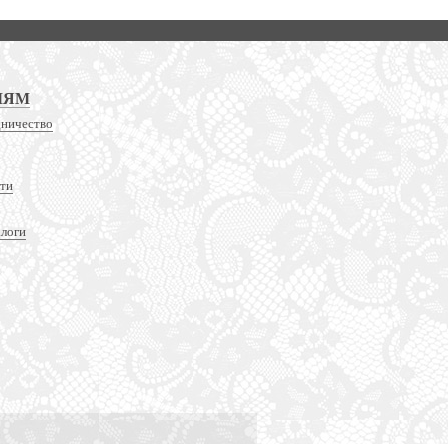
ЛЯМ
дничество
сти
алоги