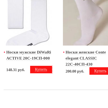
Носки мужские DiWaRi
Носки женские Conte
ACTIVE 20С-19СП-000
elegant CLASSIC
22С-40СП-430
Купить
148.31
руб.
Купить
200.00
руб.