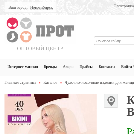
Электронна
Ваш город:
Новосибирск
Поиск
ОПТОВЫЙ ЦЕНТР
Интернет-магазин
Бренды
Акции
Прайсы
Контакты
Войти /
Главная страница
Каталог
Чулочно-носочные изделия для женщ
К
B
Р