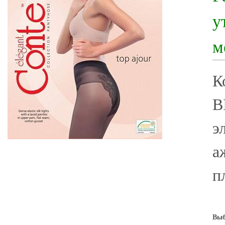
у
м
К
B
э
а
п
Выб