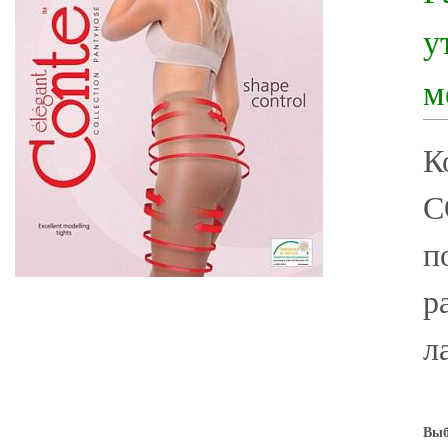
у
м
К
C
п
р
л
Выб