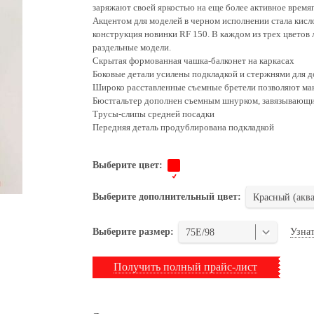
заряжают своей яркостью на еще более активное врем
Акцентом для моделей в черном исполнении стала кисло
конструкция новинки RF 150. В каждом из трех цветов 
раздельные модели.
Скрытая формованная чашка-балконет на каркасах
Боковые детали усилены подкладкой и стержнями для 
Широко расставленные съемные бретели позволяют ма
Бюстгальтер дополнен съемным шнурком, завязывающи
Трусы-слипы средней посадки
Передняя деталь продублирована подкладкой
Выберите цвет:
Выберите дополнительный цвет:
Красный (аква
Узнат
Выберите размер:
75E/98
Получить полный прайс-лист