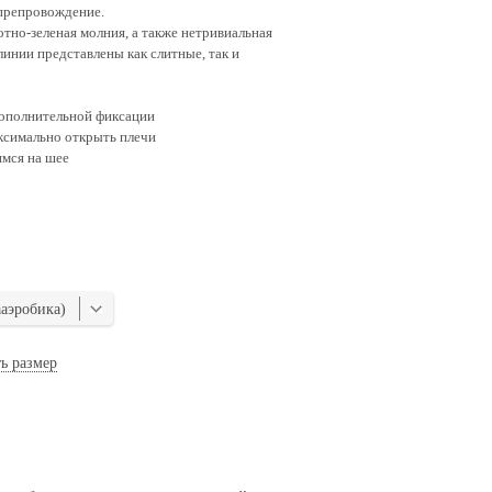
япрепровождение.
тно-зеленая молния, а также нетривиальная
линии представлены как слитные, так и
дополнительной фиксации
ксимально открыть плечи
мся на шее
аэробика)
ь размер