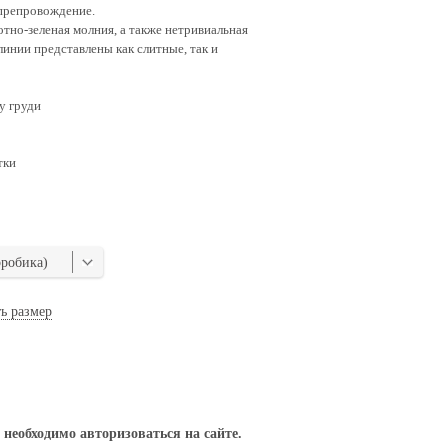
япрепровождение.
тно-зеленая молния, а также нетривиальная
линии представлены как слитные, так и
у груди
тки
эробика)
ь размер
необходимо авторизоваться на сайте.