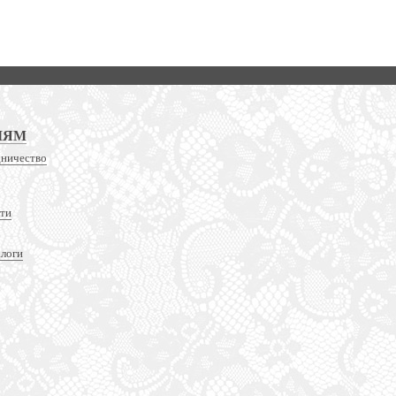
ЛЯМ
дничество
сти
алоги