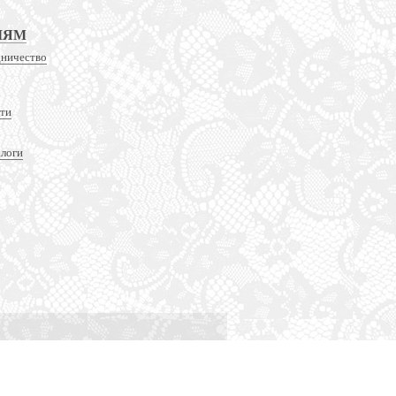
ЛЯМ
дничество
сти
алоги
Оптимизация и продвижение