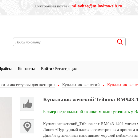
Электронная почта -
milavitsa
@milavitsa-sib.ru
Прайсы
Контакты
Войти / Регистрация
ки и аксессуары для женщин
Купальник женский
Купальник женс
Купальник женский Tribuna RM943-
Размер персональной скидки можно уточнить у В
Купальник женский_Tribuna арт. RM943-1491 мягкая ч
Линия «Пурпурный пляж» с геометричным принтом поз
Дизайн купальников напоминает морской пейзаж на зак