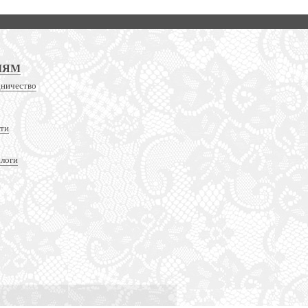
ЛЯМ
дничество
сти
алоги