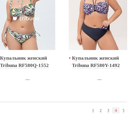
Купальник женский
Купальник женский
Tribuna RF580Q-1552
Tribuna RF580Y-1492
---
---
1
2
3
4
5