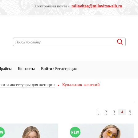
Электронная почта -
milavitsa
@milavitsa-sib.ru
Прайсы
Контакты
Войти / Регистрация
ки и аксессуары для женщин
Купальник женский
1
2
3
4
5