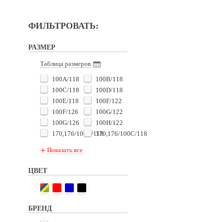
ФИЛЬТРОВАТЬ:
РАЗМЕР
Таблица размеров
100A/118
100B/118
100C/118
100D/118
100E/118
100F/122
100F/126
100G/122
100G/126
100H/122
170,176/100B/118
170,176/100C/118
170,176/100D/118
170,176/100E/118
Показать все
170,176/100F/118
170,176/100G/118
170,176/100H/118
170,176/105B/122
ЦВЕТ
170,176/105C/122
170,176/105D/122
170,176/105E/122
170,176/105F/122
170,176/105G/122
170,176/110B/126
БРЕНД
170,176/110C/126
170,176/110D/126
170,176/110E/126
170,176/110F/126