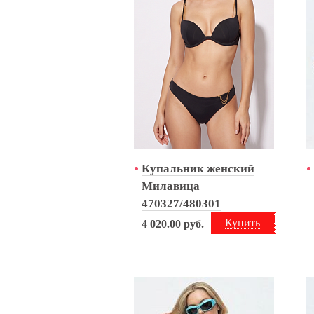
Купальник женский
Милавица
470327/480301
Купить
4 020.00
руб.