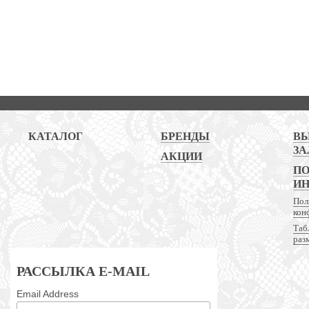
КАТАЛОГ
БРЕНДЫ
В
ЗА
АКЦИИ
ПО
И
Пол
кон
Таб
раз
РАССЫЛКА E-MAIL
Email Address