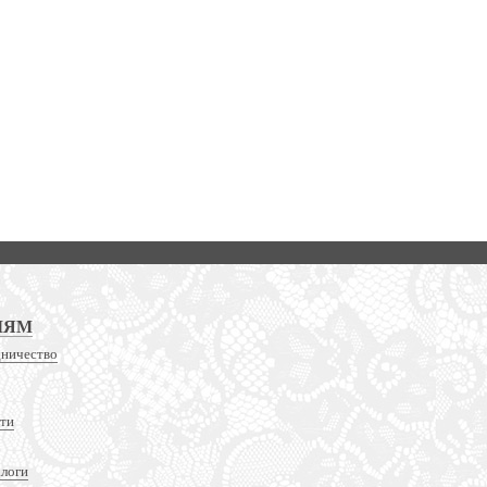
ЛЯМ
дничество
сти
алоги