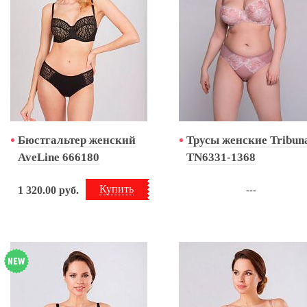
Бюстгальтер женский
Трусы женские Tribun
AveLine 666180
TN6331-1368
Купить
1 320.00
руб.
---