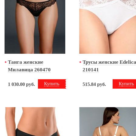
Танга женские
Трусы женские Edelic
Милавица 260470
210141
Купить
Купить
1 030.00
руб.
515.84
руб.