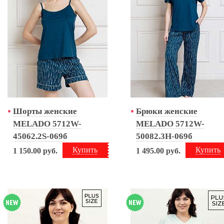
Шорты женские
Брюки женские
MELADO 5712W-
MELADO 5712W-
45062.2S-069б
50082.3H-069б
Купить
Купить
1 150.00
руб.
1 495.00
руб.