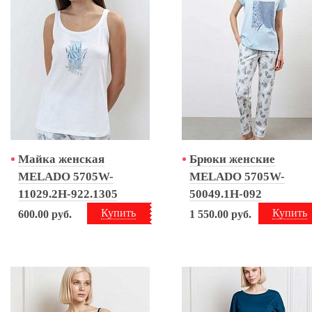
Майка женская
Брюки женские
MELADO 5705W-
MELADO 5705W-
11029.2H-922.1305
50049.1H-092
Купить
Купить
600.00
руб.
1 550.00
руб.