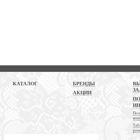
КАТАЛОГ
БРЕНДЫ
В
ЗА
АКЦИИ
ПО
И
Пол
кон
Таб
раз