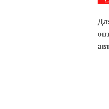
По
Дл
оп
ав