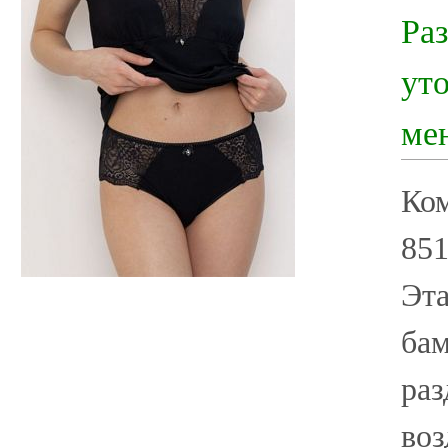
Ра
ут
ме
Ко
85
Эта
бам
раз
воз