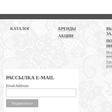
КАТАЛОГ
БРЕНДЫ
В
ЗА
АКЦИИ
ПО
И
Пол
кон
Таб
раз
РАССЫЛКА E-MAIL
Email Address