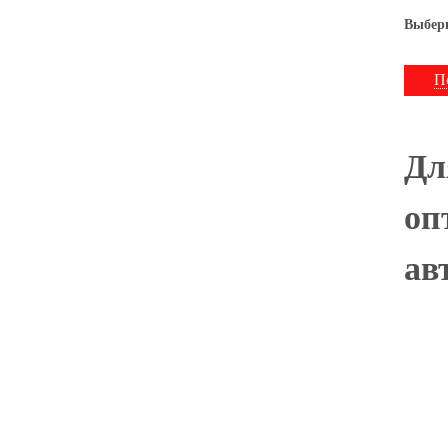
Выбери
П
Дл
оп
ав