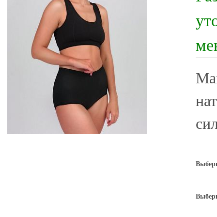
ут
ме
Май
на
си
Выбери
Выбери