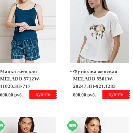
Майка женская
Футболка женская
MELADO 5712W-
MELADO 5501W-
11020.3H-717
20247.3H-921.1283
Купить
Купить
600.00
руб.
800.00
руб.