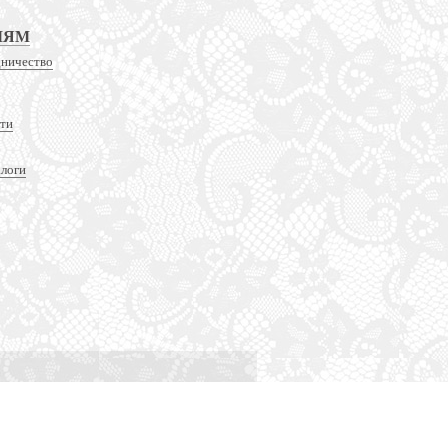
ЛЯМ
дничество
сти
алоги
Оптимизация и продвижение