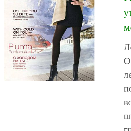
у
м
Л
О
л
п
в
ш
г