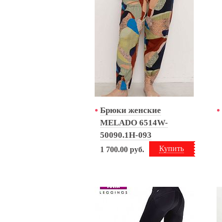
Брюки женские
MELADO 6514W-
50090.1H-093
Купить
1 700.00
руб.