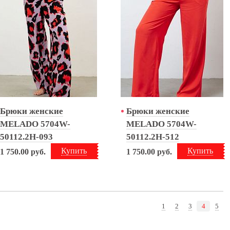
Брюки женские
Брюки женские
MELADO 5704W-
MELADO 5704W-
50112.2H-093
50112.2H-512
Купить
Купить
1 750.00
руб.
1 750.00
руб.
1
2
3
4
5