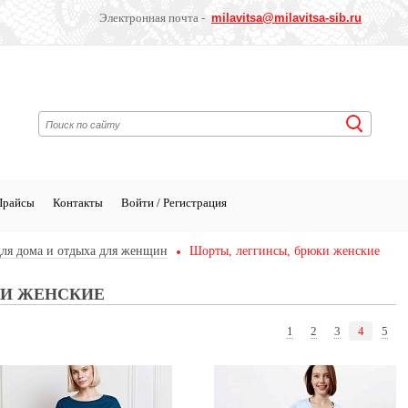
Электронная почта -
milavitsa
@milavitsa-sib.ru
Прайсы
Контакты
Войти / Регистрация
ля дома и отдыха для женщин
Шорты, леггинсы, брюки женские
КИ ЖЕНСКИЕ
1
2
3
4
5