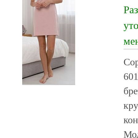
Ра
ут
ме
Со
601
бре
кру
кон
Мод