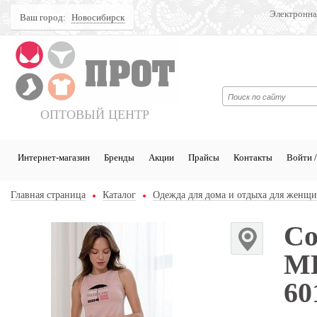
Электронна
Ваш город:
Новосибирск
Поиск
ОПТОВЫЙ ЦЕНТР
Интернет-магазин
Бренды
Акции
Прайсы
Контакты
Войти /
Главная страница
Каталог
Одежда для дома и отдыха для женщ
Со
M
60