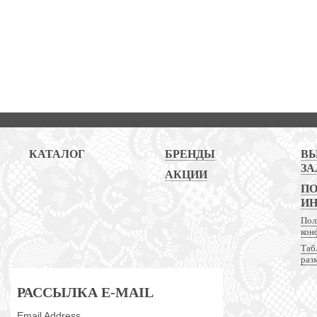
КАТАЛОГ
БРЕНДЫ
В
ЗА
АКЦИИ
ПО
И
Пол
кон
Таб
раз
РАССЫЛКА E-MAIL
Email Address