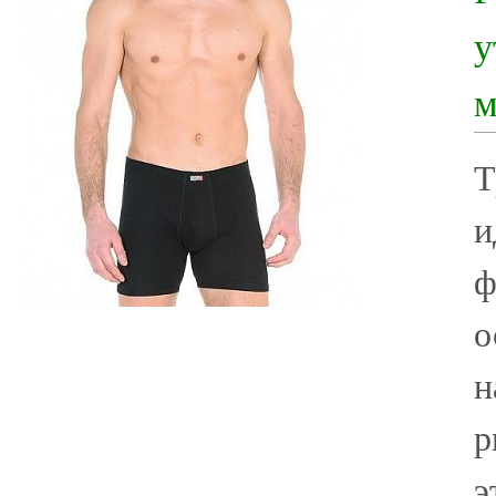
у
м
Т
и
ф
о
н
р
э