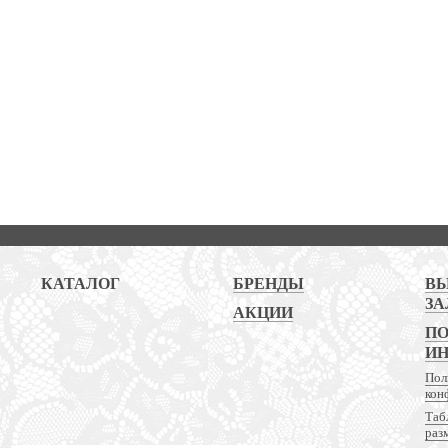
КАТАЛОГ
БРЕНДЫ
В
ЗА
АКЦИИ
ПО
И
Пол
кон
Таб
раз