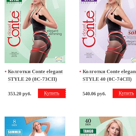
Колготки Conte elegant
Колготки Conte elegan
STYLE 20 (8С-73СП)
STYLE 40 (8С-74СП)
Купить
Купить
353.20
руб.
540.06
руб.