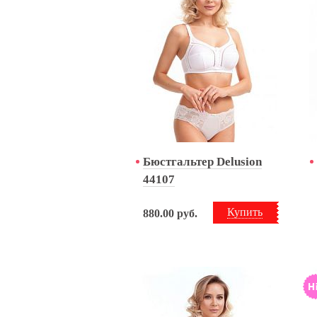
Бюстгальтер Delusion
44107
Купить
880.00
руб.