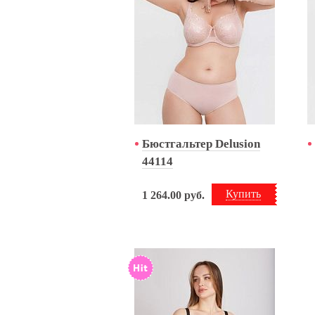
Бюстгальтер Delusion
44114
Купить
1 264.00
руб.