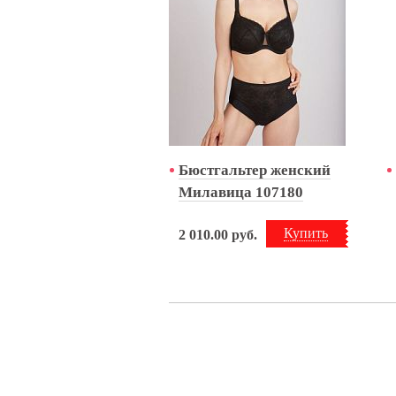
Бюстгальтер женский
Милавица 107180
Купить
2 010.00
руб.