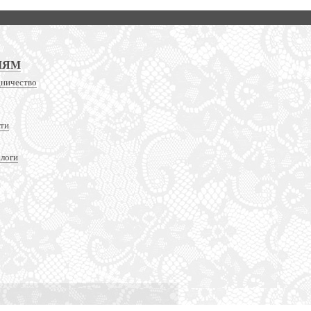
ЛЯМ
дничество
сти
алоги