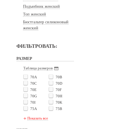
Подъюбник женский
Топ женский
Бюстгальтер силиконовый
женский
ФИЛЬТРОВАТЬ:
РАЗМЕР
Таблица размеров
70A
70B
70C
70D
70E
70F
70G
70H
70I
70K
75A
75B
75C
75D
Показать все
75E
75F
75G
75H