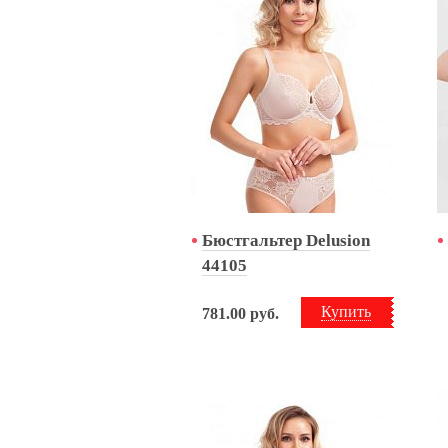
Бюстгальтер Delusion
44105
Купить
781.00
руб.