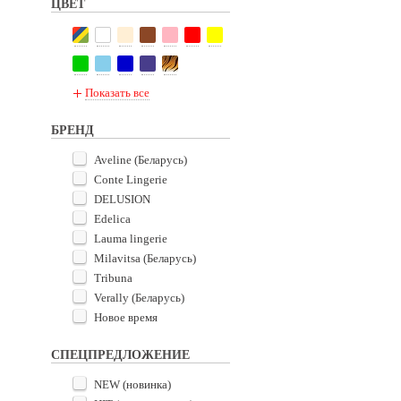
ЦВЕТ
75I
75J
75K
80A
80B
80C
80D
80E
Показать все
80F
80G
80H
80I
БРЕНД
80J
80K
85A
85B
Aveline (Беларусь)
85C
85D
Conte Lingerie
85E
85F
DELUSION
85G
85H
Edelica
85I
85J
Lauma lingerie
85K
90A
Milavitsa (Беларусь)
90B
90C
Tribuna
90D
90E
Verally (Беларусь)
90F
90G
Новое время
90H
90I
90J
95A
СПЕЦПРЕДЛОЖЕНИЕ
95B
95C
NEW (новинка)
95D
95E