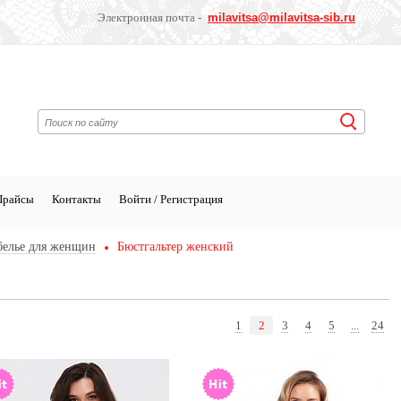
Электронная почта -
milavitsa
@milavitsa-sib.ru
Прайсы
Контакты
Войти / Регистрация
белье для женщин
Бюстгальтер женский
1
2
3
4
5
...
24