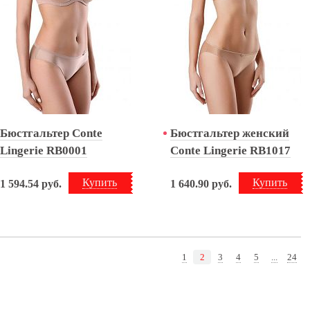
Бюстгальтер Conte
Бюстгальтер женский
Lingerie RB0001
Conte Lingerie RB1017
Купить
Купить
1 594.54
руб.
1 640.90
руб.
1
2
3
4
5
...
24