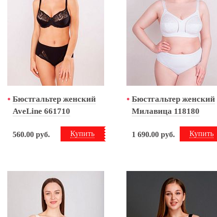
Бюстгальтер женский
Бюстгальтер женский
AveLine 661710
Милавица 118180
Купить
Купить
560.00
руб.
1 690.00
руб.