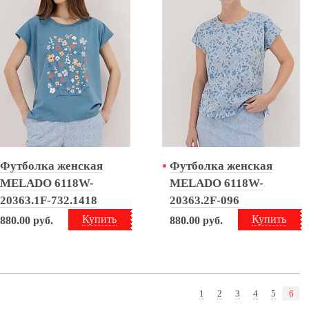
Футболка женская
Футболка женская
MELADO 6118W-
MELADO 6118W-
20363.1F-732.1418
20363.2F-096
Купить
Купить
880.00
руб.
880.00
руб.
1
2
3
4
5
6