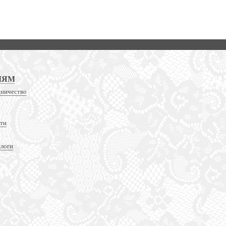
ЛЯМ
дничество
сти
алоги