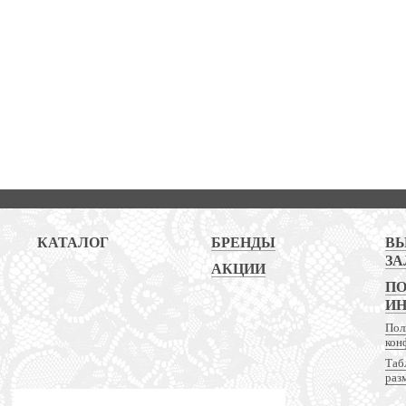
КАТАЛОГ
БРЕНДЫ
В
ЗА
АКЦИИ
ПО
И
Пол
кон
Таб
раз