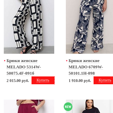
Брюки женские
Брюки женские
MELADO 5314W-
MELADO 6709W-
50075.4F-091б
50101.1H-098
Купить
Купить
2 015.00
руб.
1 910.00
руб.